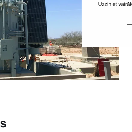
Uzziniet vair
as