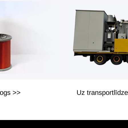
žogs >>
Uz transportlīdz