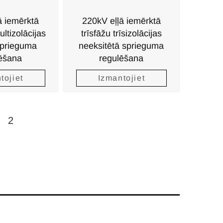
ā iemērktā
220kV eļļā iemērktā
ultizolācijas
trīsfāžu trīsizolācijas
sprieguma
neeksitētā sprieguma
ēšana
regulēšana
tojiet
Izmantojiet
2