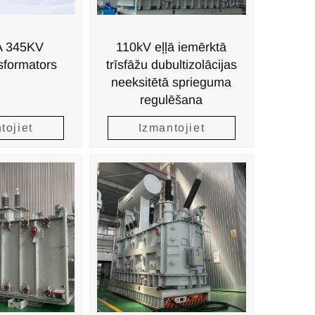
 345KV
110kV eļļā iemērktā
sformators
trīsfāžu dubultizolācijas
neeksitētā sprieguma
regulēšana
tojiet
Izmantojiet