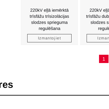
220kV eļļā iemērktā
220kV eļļ
trīsfāžu trīsizolācijas
trīsfāžu dub
slodzes sprieguma
slodzes 
regulēšana
regul
Izmantojiet
Izman
1
res